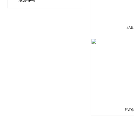
環形導軌
PAB
PAD